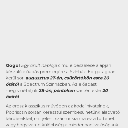
Gogol
Egy őrült naplója
című elbeszélése alapján
készülő előadás premierjére a Színházi Forgatagban
kerül sor,
augusztus 27-én, csütörtökön este 20
órától
a Spectrum Színházban. Az előadást
megismételjük
28-án, pénteken
szintén este
20
órától
.
Az orosz klasszikus művében az irodai hivatalnok,
Popriscsin sorsán keresztül szembesülhetünk alapvető
kérdésekkel, mit jelent számunkra ma ez a történet,
vagy hogy van-e különbség a mindennapi valóságunk