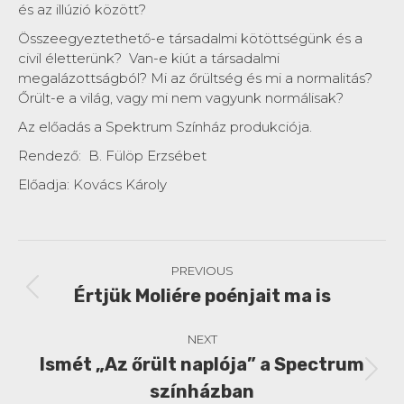
és az illúzió között?
Összeegyeztethető-e társadalmi kötöttségünk és a
civil életterünk? Van-e kiút a társadalmi
megalázottságból? Mi az őrültség és mi a normalitás?
Őrült-e a világ, vagy mi nem vagyunk normálisak?
Az előadás a Spektrum Színház produkciója.
Rendező: B. Fülöp Erzsébet
Előadja: Kovács Károly
Post
PREVIOUS
navigation
Értjük Moliére poénjait ma is
Previous
post:
NEXT
Ismét „Az őrült naplója” a Spectrum
Next
színházban
post: