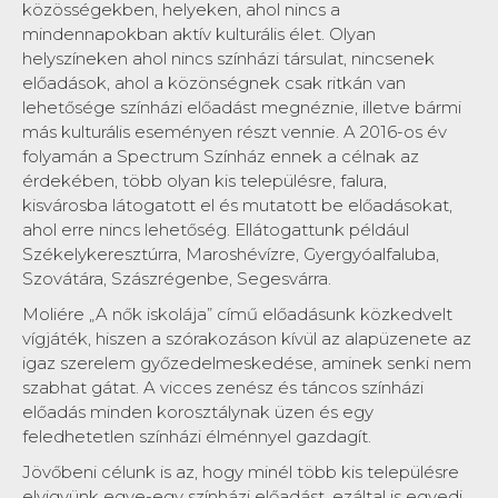
közösségekben, helyeken, ahol nincs a
mindennapokban aktív kulturális élet. Olyan
helyszíneken ahol nincs színházi társulat, nincsenek
előadások, ahol a közönségnek csak ritkán van
lehetősége színházi előadást megnéznie, illetve bármi
más kulturális eseményen részt vennie. A 2016-os év
folyamán a Spectrum Színház ennek a célnak az
érdekében, több olyan kis településre, falura,
kisvárosba látogatott el és mutatott be előadásokat,
ahol erre nincs lehetőség. Ellátogattunk például
Székelykeresztúrra, Maroshévízre, Gyergyóalfaluba,
Szovátára, Szászrégenbe, Segesvárra.
Moliére „A nők iskolája” című előadásunk közkedvelt
vígjáték, hiszen a szórakozáson kívül az alapüzenete az
igaz szerelem győzedelmeskedése, aminek senki nem
szabhat gátat. A vicces zenész és táncos színházi
előadás minden korosztálynak üzen és egy
feledhetetlen színházi élménnyel gazdagít.
Jövőbeni célunk is az, hogy minél több kis településre
elvigyünk egye-egy színházi előadást, ezáltal is egyedi