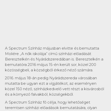
A Spectrum Színház májusban elvitte és bemutatta
Moliére „A nők iskolája” című színházi előadását
Beresztelkén és Nyárádszeredában is. Beresztelkén a
bemutatóra 2016 május 15-én került sor, közel 200
közösségbeli, a községből érkező néző számára.
2016. május 18-án pedig Nyárádszereda városában
mutatta be ugyan ezt a vígjátékot, az eseményen
közel 150 néző, színházkedvelő vett részt a kisvárosból
és a környező falvakból, községekből.
A Spectrum Színház fő célja, hogy lehetőséget
teremtsen színházi előadások bemutatására, olyan