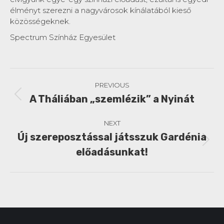
élményt szerezni a nagyvárosok kínálatából kieső
közösségeknek.
Spectrum Színház Egyesület
Post
PREVIOUS
navigation
A Tháliában „szemlézik” a Nyinát
Previous
post:
NEXT
Új szereposztással játsszuk Gardénia
Next
előadásunkat!
post: