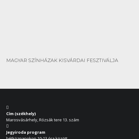
MAGYAR SZÍNHÁZAK KISVÁRDAI FESZTIVÁLJA
Cím (székhely)
Marosvásárhely, Rózsák tere 13. szám
Jegyiroda program
hétköznapokon 10-13 óra között,