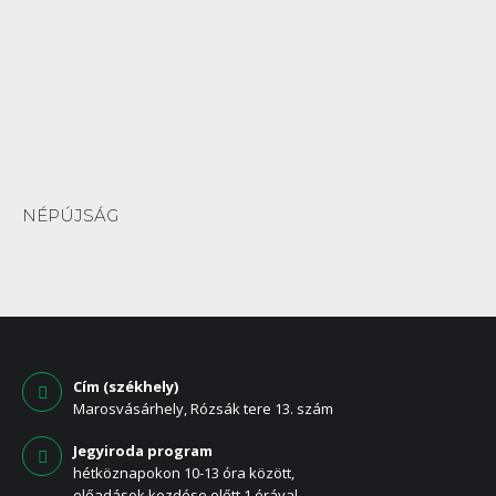
NÉPÚJSÁG
Cím (székhely)
Marosvásárhely, Rózsák tere 13. szám
Jegyiroda program
hétköznapokon 10-13 óra között,
előadások kezdése előtt 1 órával