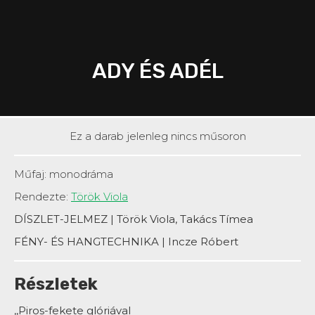
ADY ÉS ADÉL
Ez a darab jelenleg nincs műsoron
Műfaj: monodráma
Rendezte:
Török Viola
DÍSZLET-JELMEZ | Török Viola, Takács Tímea
FÉNY- ÉS HANGTECHNIKA | Incze Róbert
Részletek
,,Piros-fekete glóriával