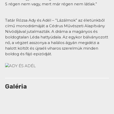
S régen nem vagy, mert már régen nem látlak.”
Tatár Rózsa Ady és Adél – ”Lázálmok” az életünkből
című monodrámáját a Cédrus Művészeti Alapítvány
Nívódíjával jutalmazták. A dráma a magányos és
boldogtalan Léda hattyúdala. Az egykor bálványozott
nő, a végzet asszonya a halálos ágyán megidézi a
halott költőt és újraéli viharos szerelmük minden
boldog és fájó epizódját.
Galéria