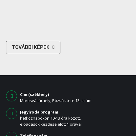
TOVÁBBI KÉPEK
Cím (székhely)
Marosvásárhely, Rózsák tere 13. szám
Jegyiroda program
hétköznapokon 10-13 óra között,
előadások kezdése előtt 1 órával
Telefonszám