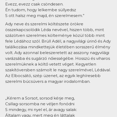
Evezz, evezz csak csöndesen.
Én tudom, hogy lelkembe süllyedsz
S ott halsz meg majd, én szerelmesem.”
Ady neve és szerelmi költészete örökre
összekapcsolódik Léda nevével, hiszen több, mint
százötven szerelmes költeménye közül több mint
fele Lédához szól. Brüll Adél, a nagyvilági úrinő és Ady
találkozása mindkettejük életében sorsszerű élmény
volt. Ady azonnal beleszeretett az asszony nagyvilági
varázsába és sugárzó nőiességébe. Hosszú és viharos
szerelmüknek a költő vetett véget. Kegyetlen
szakítóversben számolt le nagy szerelmével, Lédával.
Az Elbocsátó, szép üzenet, az egyik leghíresebb
szerelmi búcsúvers a magyar irodalomban.
„Kérem a Sorsot, sorsod kérje meg,
Csillag-sorsomba ne véljen fonódni
S mindegy, mi nyel el, ár avagy salak:
Általam vagy, mert meg én láttalak