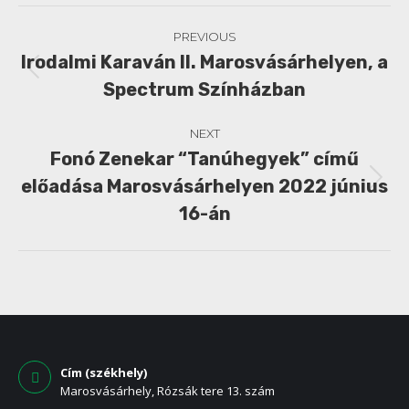
Post
PREVIOUS
navigation
Irodalmi Karaván II.
Marosvásárhelyen, a
Previous
Spectrum Színházban
post:
NEXT
Fonó Zenekar “Tanúhegyek” című
előadása Marosvásárhelyen 2022 június
Next
post:
16-án
Cím (székhely)
Marosvásárhely, Rózsák tere 13. szám